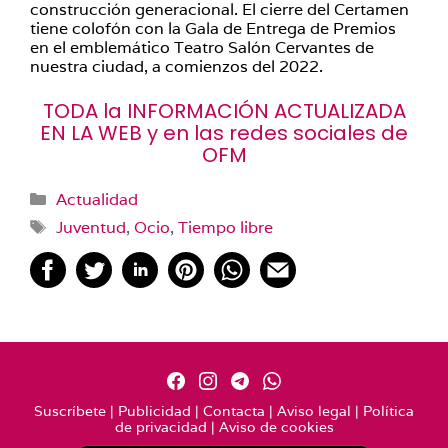
construcción generacional. El cierre del Certamen
tiene colofón con la Gala de Entrega de Premios
en el emblemático Teatro Salón Cervantes de
nuestra ciudad, a comienzos del 2022.
TODA la INFORMACIÓN ACTUALIZADA
EN LA WEB
y en las redes sociales de
OFM
Categorías
Actualidad
Etiquetas
Juventud
,
Ocio
,
Tiempo libre
Suscríbete
|
Publicidad
|
Contacta
|
Aviso legal
|
Política
de privacidad
|
Aviso de cookies