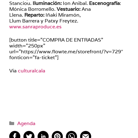
Stanciou.
Iluminación:
Ion Anibal.
Escenografía
:
Mónica Borromello.
Vestuario:
Ana
Llena.
Reparto:
Iñaki Miramón,
Llum Barrera y Patxy Freytez.
www.sanraproduce.es
[button title=”COMPRA DE ENTRADAS”
width=”250px”
url=”https://www.flowte.me/storefront/?v=729″
fonticon=”fa-ticket”]
Vía
culturalcala
Categorías
Agenda