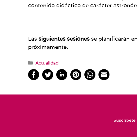
contenido didáctico de carácter astronó
Las
siguientes sesiones
se planificarán e
próximamente.
Categorías
Actualidad
Suscríbete