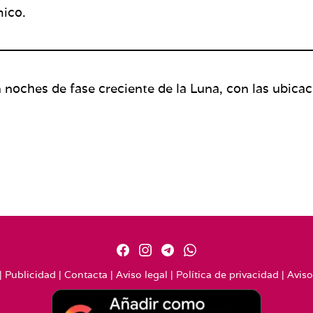
mico.
n noches de fase creciente de la Luna, con las ubic
|
Publicidad
|
Contacta
|
Aviso legal
|
Política de privacidad
|
Aviso