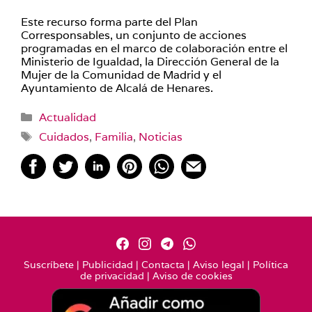
Este recurso forma parte del Plan
Corresponsables, un conjunto de acciones
programadas en el marco de colaboración entre el
Ministerio de Igualdad, la Dirección General de la
Mujer de la Comunidad de Madrid y el
Ayuntamiento de Alcalá de Henares.
Categorías
Actualidad
Etiquetas
Cuidados
,
Familia
,
Noticias
Suscríbete
|
Publicidad
|
Contacta
|
Aviso legal
|
Política
de privacidad
|
Aviso de cookies