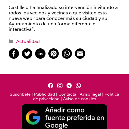
Castillejo ha finalizado su intervención invitando a
todos los vecinos y vecinas a que visiten esta
nueva web “para conocer más su ciudad y su
Ayuntamiento de una forma diferente e
interactiva”.
Categorías
Actualidad
Suscríbete
|
Publicidad
|
Contacta
|
Aviso legal
|
Política
de privacidad
|
Aviso de cookies