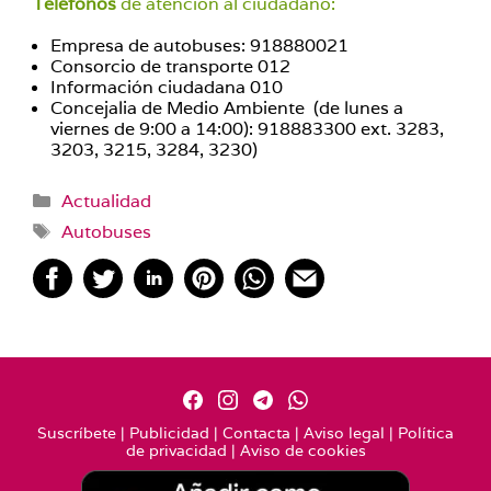
Teléfonos
de atención al ciudadano:
Empresa de autobuses: 918880021
Consorcio de transporte 012
Información ciudadana 010
Concejalia de Medio Ambiente (de lunes a
viernes de 9:00 a 14:00): 918883300 ext. 3283,
3203, 3215, 3284, 3230)
Categorías
Actualidad
Etiquetas
Autobuses
Suscríbete
|
Publicidad
|
Contacta
|
Aviso legal
|
Política
de privacidad
|
Aviso de cookies