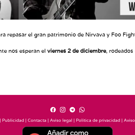
ra repasar el gran patrimonio de Nirvava y Foo Figh
nte nos esperan el
viernes 2 de diciembre
, rodeados
|
Publicidad
|
Contacta
|
Aviso legal
|
Política de privacidad
|
Aviso