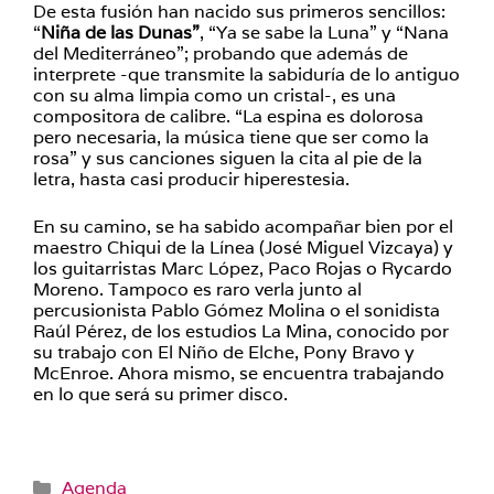
De esta fusión han nacido sus primeros sencillos:
“
Niña de las Dunas”
, “Ya se sabe la Luna” y “Nana
del Mediterráneo”; probando que además de
interprete -que transmite la sabiduría de lo antiguo
con su alma limpia como un cristal-, es una
compositora de calibre. “La espina es dolorosa
pero necesaria, la música tiene que ser como la
rosa” y sus canciones siguen la cita al pie de la
letra, hasta casi producir hiperestesia.
En su camino, se ha sabido acompañar bien por el
maestro Chiqui de la Línea (José Miguel Vizcaya) y
los guitarristas Marc López, Paco Rojas o Rycardo
Moreno. Tampoco es raro verla junto al
percusionista Pablo Gómez Molina o el sonidista
Raúl Pérez, de los estudios La Mina, conocido por
su trabajo con El Niño de Elche, Pony Bravo y
McEnroe. Ahora mismo, se encuentra trabajando
en lo que será su primer disco.
Categorías
Agenda