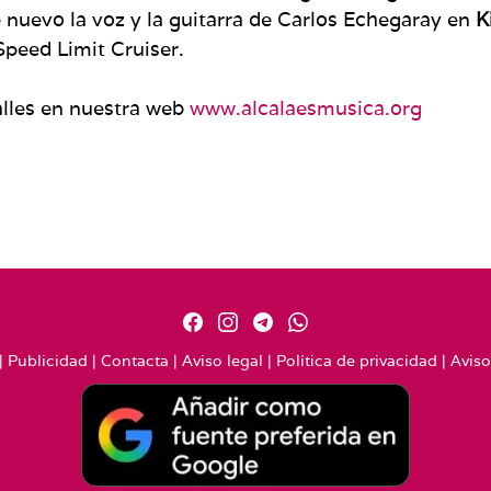
uevo la voz y la guitarra de Carlos Echegaray en
K
Speed Limit Cruiser.
alles en nuestra web
www.alcalaesmusica.org
|
Publicidad
|
Contacta
|
Aviso legal
|
Política de privacidad
|
Aviso