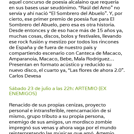
aquel concurso de poesía alcalaíno que requería
en sus bases usar seudónimo. “Raúl del Amo” no
servía y ahí nació “El Sombrero del Abuelo”. Y, por
cierto, ese primer premio de poesía fue para El
Sombrero del Abuelo, pero esa es otra historia.
Desde entonces y de eso hace más de 15 años ya,
muchas cosas, discos, bolos y festivales, llevando
ese rock fusión y mestizo por todos los rincones
de España y de fuera de nuestro país y
compartiendo escenario con Canteca de Macaco,
Amparanoia, Macaco, Bebe, Mala Rodríguez…
Presentan en formato acústico y reducido su
nuevo disco, el cuarto ya, “Las flores de ahora 2.0”.
Carlos Devesa
Sábado 23 de julio a las 22h: ARTEMIO (EX
ENEMIGOS)
Renacido de sus propias cenizas, proyecto
personal e intransferible, reencarnación de sí
mismo, grupo tributo a su propia persona,
enemigo de sus amigos, un mordisco zombie
impregnó sus venas y ahora vaga por el mundo
reinterpretando las músicas que amó. Artemio