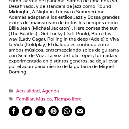
como Garota de Ipanema, Samba de uma nota so,
Desafinado, y de standars de jazz como Round
Midnight , A Night in Tunisia o Summertime.
Además adaptan a los estilos Jazz y Bossa grandes
exitos del mainstream de todos los tiempos como
Billie Jean (Michael Jackson) , Here comes the sun
(The Beatles) , Get Lucky (Daft Punk), Born this
way (Lady Gaga), Rolling in the deep (Adele) o Viva
la Vida (Coldplay) El diálogo es continuo entre
ambos músicos, entremezclando solos de guitarra
con Scat de Voz . La voz de Lola López, formada y
experimentada en distintos géneros, se deja llevar
por el acompañamiento de la guitarra de Miguel
Doming
Categorías
Actualidad
,
Agenda
Etiquetas
Familiar
,
Música
,
Tiempo libre