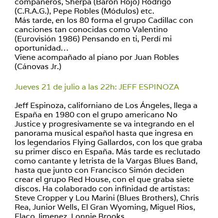
compañeros, Sherpa (Barón Rojo) Rodrigo
(C.R.A.G.), Pepe Robles (Módulos) etc.
Más tarde, en los 80 forma el grupo Cadillac con
canciones tan conocidas como Valentino
(Eurovisión 1986) Pensando en ti, Perdí mi
oportunidad…
Viene acompañado al piano por Juan Robles
(Cánovas Jr.)
Jueves 21 de julio a las 22h: JEFF ESPINOZA
Jeff Espinoza, californiano de Los Ángeles, llega a
España en 1980 con el grupo americano No
Justice y progresivamente se va integrando en el
panorama musical español hasta que ingresa en
los legendarios Flying Gallardos, con los que graba
su primer disco en España. Más tarde es reclutado
como cantante y letrista de la Vargas Blues Band,
hasta que junto con Francisco Simón deciden
crear el grupo Red House, con el que graba siete
discos. Ha colaborado con infinidad de artistas:
Steve Cropper y Lou Marini (Blues Brothers), Chris
Rea, Junior Wells, El Gran Wyoming, Miguel Rios,
Flaco Jimenez, Lonnie Brooks…