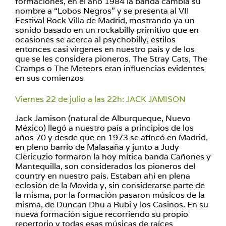
formaciones, en el año 1984 la banda cambia su
nombre a “Lobos Negros” y se presenta al VII
Festival Rock Villa de Madrid, mostrando ya un
sonido basado en un rockabilly primitivo que en
ocasiones se acerca al psychobilly, estilos
entonces casi vírgenes en nuestro país y de los
que se les considera pioneros. The Stray Cats, The
Cramps o The Meteors eran influencias evidentes
en sus comienzos
Viernes 22 de julio a las 22h: JACK JAMISON
Jack Jamison (natural de Alburqueque, Nuevo
México) llegó a nuestro país a principios de los
años 70 y desde que en 1973 se afincó en Madrid,
en pleno barrio de Malasaña y junto a Judy
Clericuzio formaron la hoy mítica banda Cañones y
Mantequilla, son considerados los pioneros del
country en nuestro país. Estaban ahí en plena
eclosión de la Movida y, sin considerarse parte de
la misma, por la formación pasaron músicos de la
misma, de Duncan Dhu a Rubi y los Casinos. En su
nueva formación sigue recorriendo su propio
repertorio y todas esas músicas de raíces