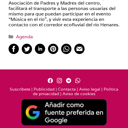
Asociación de Padres y Madres del centro,
facilitará el transporte a las personas usuarias del
mismo para que puedan participar en el evento
“Música en el río”, y vivir esta experiencia en
contacto con el corredor ecofluvial del río Henares.
Categorías
Agenda
Suscríbete
|
Publicidad
|
Contacta
|
Aviso legal
|
Política
de privacidad
|
Aviso de cookies