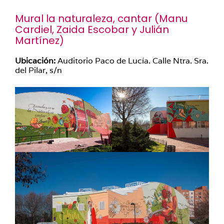
Mural la naturaleza, cantar (
Manu
Cardiel
,
Zaida Escobar
y
Julián
Martínez
)
Ubicación:
Auditorio Paco de Lucía. Calle Ntra. Sra.
del Pilar, s/n