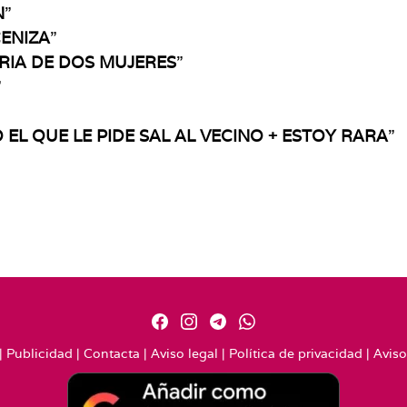
N
”
ENIZA
”
RIA DE DOS MUJERES
”
”
EL QUE LE PIDE SAL AL VECINO + ESTOY RARA
”
|
Publicidad
|
Contacta
|
Aviso legal
|
Política de privacidad
|
Aviso