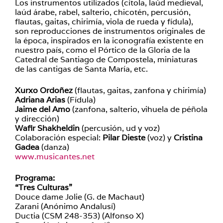
Los instrumentos utilizados (cítola, laúd medieval,
laúd árabe, rabel, salterio, chicotén, percusión,
flautas, gaitas, chirimía, viola de rueda y fídula),
son reproducciones de instrumentos originales de
la época, inspirados en la iconografía existente en
nuestro país, como el Pórtico de la Gloria de la
Catedral de Santiago de Compostela, miniaturas
de las cantigas de Santa María, etc.
Xurxo Ordoñez
(flautas, gaitas, zanfona y chirimía)
Adriana Arias
(Fídula)
Jaime del Amo
(zanfona, salterio, vihuela de péñola
y dirección)
Wafir Shakheldin
(percusión, ud y voz)
Colaboración especial:
Pilar Dieste
(voz) y
Cristina
Gadea
(danza)
www.musicantes.net
Programa:
“Tres Culturas”
Douce dame Jolie (G. de Machaut)
Zarani (Anónimo Andalusí)
Ductia (CSM 248-353) (Alfonso X)