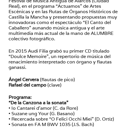
Festival de Música Antigua de Alarcos (Ciudad
Real), en el programa “Actuamos” de Artes
Escénicas y en las Rutas de Órganos Históricos de
Castilla la Mancha y presentando propuestas muy
innovadoras como el espectáculo “El Canto del
Caballero” aunando música antigua y el arte
multimedia más actual de la mano de ALUMBRE
colectivo fotográfico.
En 2015 Audi Filia grabó su primer CD titulado
“Doulce Memoire”, un repertorio de música del
renacimiento interpretado con órgano y flautas
ganassi.
Ángel Cervera
(flautas de pico)
Rafael del campo
(clave)
Programa:
“De la Canzona a la sonata”
• Io Cantarei d’amor (C. da Rore)
• Suzane ung Your (G. Basano)
• Recercada sobre “O Felici Occhi Miei” (D. Ortíz)
• Sonata en FA M BWV 1035 (J.S. Bach)