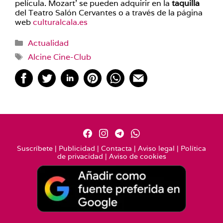
película. Mozart’ se pueden adquirir en la
taquilla
del Teatro Salón Cervantes o a través de la página
web
culturalcala.es
Categorías
Actualidad
Etiquetas
Alcine Cine-Club
Suscríbete
|
Publicidad
|
Contacta
|
Aviso legal
|
Política
de privacidad
|
Aviso de cookies