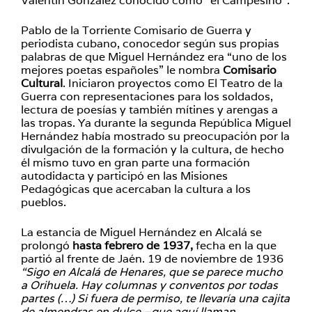
Valentín González conocido como “el Campesino”.
Pablo de la Torriente Comisario de Guerra y
periodista cubano, conocedor según sus propias
palabras de que Miguel Hernández era “uno de los
mejores poetas españoles” le nombra
Comisario
Cultural
. Iniciaron proyectos como El Teatro de la
Guerra con representaciones para los soldados,
lectura de poesías y también mítines y arengas a
las tropas. Ya durante la segunda República Miguel
Hernández había mostrado su preocupación por la
divulgación de la formación y la cultura, de hecho
él mismo tuvo en gran parte una formación
autodidacta y participó en las Misiones
Pedagógicas que acercaban la cultura a los
pueblos.
La estancia de Miguel Hernández en Alcalá se
prolongó
hasta febrero de 1937,
fecha en la que
partió al frente de Jaén. 19 de noviembre de 1936
“Sigo en Alcalá de Henares, que se parece mucho
a Orihuela. Hay columnas y conventos por todas
partes (…) Si fuera de permiso, te llevaría una cajita
de almendras en dulce –que aquí llaman