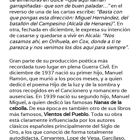
garrapiñadas- que son de buen paladar…”
en el
reverso de una de las cartas escribe:
“Basta con
que pongas esta dirección: Miguel Hernández, del
batallón del Campesino (Alcalá de Henares)”
. En
otra, fechada en diciembre, le expresa su intención
de casarse y quedarse a vivir en Alcalá:
“Nos
casamos ahí, en Orihuela, en Cox, donde a ti te
parezca y nos venimos los dos aquí para siempre”.
Gran parte de su producción poética más
recordada tuvo lugar en plena Guerra Civil. En
diciembre de 1937 nació su primer hijo, Manuel
Ramón, que murió a los pocos meses, y a quien
dedicó el poema Hijo de la luz y de la sombra y
otros recogidos en el Cancionero y romancero de
ausencias. En 1939 nació su segundo hijo, Manuel
Miguel, a quien dedicó las famosas
Nanas de la
cebolla.
De esa época es también otro de sus libros
más famosos,
Vientos del Pueblo
. Toda su obra
está claramente influenciada por los autores
clásicos españoles principalmente del Siglo de
Oro, a los que conoció de forma totalmente
autodidacta, Cervantes, Lope de Vega, Garcilaso,