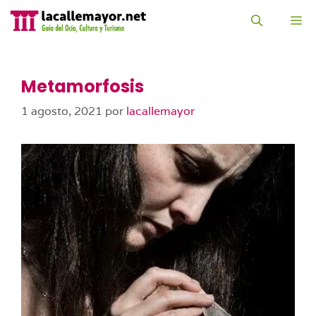
Saltar
al
M
contenido
Metamorfosis
1 agosto, 2021
por
lacallemayor