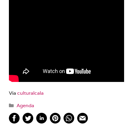
Vía
culturalcala
Categorías
Agenda