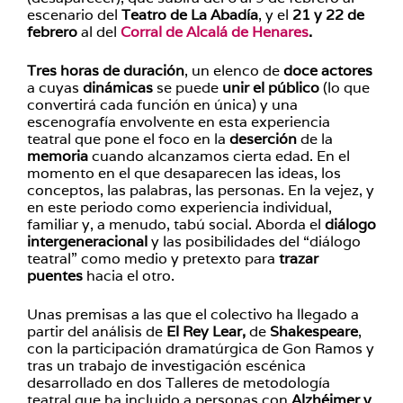
escenario del
Teatro de La Abadía
, y el
21 y 22 de
febrero
al del
Corral de Alcalá de Henares
.
Tres horas de duración
, un elenco de
doce actores
a cuyas
dinámicas
se puede
unir el público
(lo que
convertirá cada función en única) y una
escenografía envolvente en esta experiencia
teatral que pone el foco en la
deserción
de la
memoria
cuando alcanzamos cierta edad. En el
momento en el que desaparecen las ideas, los
conceptos, las palabras, las personas. En la vejez, y
en este periodo como experiencia individual,
familiar y, a menudo, tabú social. Aborda el
diálogo
intergeneracional
y las posibilidades del “diálogo
teatral” como medio y pretexto para
trazar
puentes
hacia el otro.
Unas premisas a las que el colectivo ha llegado a
partir del análisis de
El Rey Lear,
de
Shakespeare
,
con la participación dramatúrgica de Gon Ramos y
tras un trabajo de investigación escénica
desarrollado en dos Talleres de metodología
teatral que ha incluido a personas con
Alzhéimer y