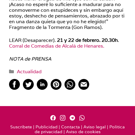
¡Acaso no esperé lo suficiente a madurar para no
conmoverme con estupideces y sin embargo aquí
estoy, deshecho de pensamientos, abrazado por ti
en una danza quieta que yo no he elegido!”
Fragmento de la Tormenta (Gon Ramos).
LEAR (Desaparecer).
21 y 22 de febrero. 20.30h
.
Corral de Comedias de Alcalá de Henares.
NOTA de PRENSA
Categorías
Actualidad
Suscríbete
|
Publicidad
|
Contacta
|
Aviso legal
|
Política
de privacidad
|
Aviso de cookies