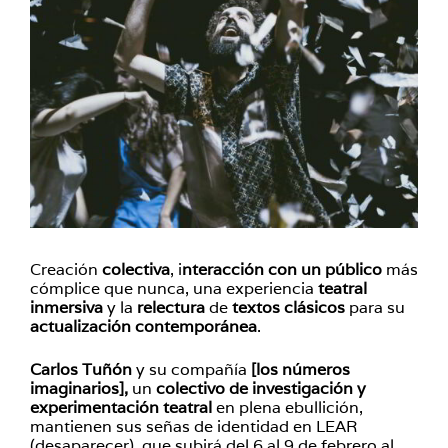
Creación
colectiva
, i
nteracción con un público
más
cómplice que nunca, una experiencia
teatral
inmersiva
y la
relectura
de
textos clásicos
para su
actualización
contemporánea
.
Carlos Tuñón
y su compañía
[los números
imaginarios],
un
colectivo de investigación y
experimentación teatral
en plena ebullición,
mantienen sus señas de identidad en LEAR
(desaparecer), que subirá del 6 al 9 de febrero al