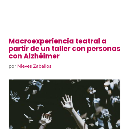
Macroexperiencia teatral a
partir de un taller con personas
con Alzhéimer
por
Nieves Zaballos