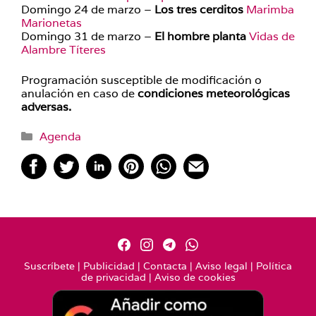
Domingo 24 de marzo –
Los tres cerditos
Marimba
Marionetas
Domingo 31 de marzo –
El hombre planta
Vidas de
Alambre Títeres
Programación susceptible de modificación o
anulación en caso de
condiciones meteorológicas
adversas.
Categorías
Agenda
Suscríbete
|
Publicidad
|
Contacta
|
Aviso legal
|
Política
de privacidad
|
Aviso de cookies