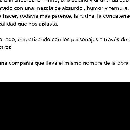
s barrenderos: El Finito, el Mediano y el Grande que
ntado con una mezcla de absurdo , humor y ternura. 
a hacer, todavía más patente, la rutina, la concatena
ealidad que nos aplasta.
onado, empatizando con los personajes a través de
otros
 una compañía que lleva el mismo nombre de la obra 