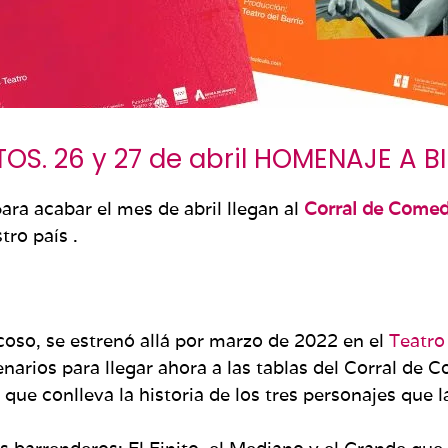
TOS. 26 y 27 de abril HOMENAJE A BI
ra acabar el mes de abril llegan al
Corral de Comed
ro país .
ncoso, se estrenó allá por marzo de 2022 en el
Teatro
enarios para llegar ahora a las tablas del Corral d
 que conlleva la historia de los tres personajes que 