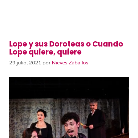
Lope y sus Doroteas o Cuando
Lope quiere, quiere
29 julio, 2021
por
Nieves Zaballos