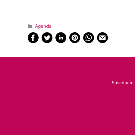
Categorías
Agenda
Suscríbete