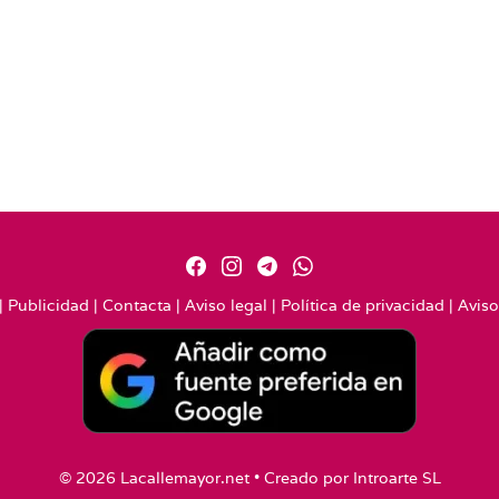
|
Publicidad
|
Contacta
|
Aviso legal
|
Política de privacidad
|
Aviso
© 2026 Lacallemayor.net • Creado por
Introarte SL