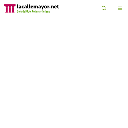
Saltar
al
M
contenido