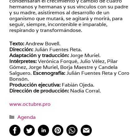
condensarán el crecimiento y cambio de cuatro
hermanos y hermanas y sus vínculos con su padre
y su madre, asistiremos al desarrollo de un
organismo que mutará, se
agitará y morirá, para
seguir, siempre, incontenible e imparable,
respirando y transformándose.
Texto:
Andrew Bovell.
Dirección:
Julián Fuentes Reta.
Adaptación y traducción:
Jorge Muriel.
Intérpretes:
Verónica Forqué, Julio Vélez, Pilar
Gómez, Jorge Muriel, Borja Maestre y Candela
Salguero.
Escenografía:
Julián Fuentes Reta y Coro
Bonsón.
Producción ejecutiva:
Fabián Ojeda.
Dirección de producción:
Nadia Corral.
www.octubre.pro
Categorías
Agenda