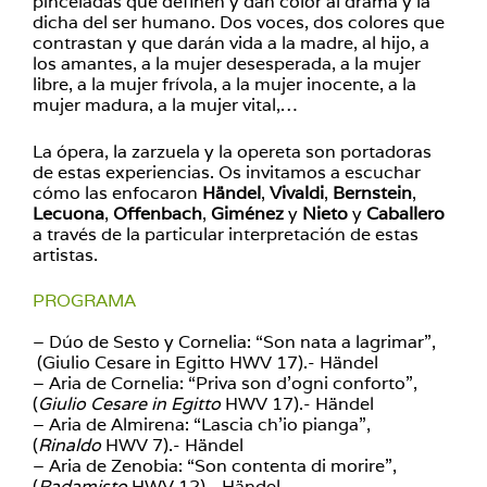
pinceladas que definen y dan color al drama y la
dicha del ser humano. Dos voces, dos colores que
contrastan y que darán vida a la madre, al hijo, a
los amantes, a la mujer desesperada, a la mujer
libre, a la mujer frívola, a la mujer inocente, a la
mujer madura, a la mujer vital,…
La ópera, la zarzuela y la opereta son portadoras
de estas experiencias. Os invitamos a escuchar
cómo las enfocaron
Händel
,
Vivaldi
,
Bernstein
,
Lecuona
,
Offenbach
,
Giménez
y
Nieto
y
Caballero
a través de la particular interpretación de estas
artistas.
PROGRAMA
– Dúo de Sesto y Cornelia: “Son nata a lagrimar”,
(Giulio Cesare in Egitto HWV 17).- Händel
– Aria de Cornelia: “Priva son d’ogni conforto”,
(
Giulio Cesare in Egitto
HWV 17).- Händel
– Aria de Almirena: “Lascia ch’io pianga”,
(
Rinaldo
HWV 7).- Händel
– Aria de Zenobia: “Son contenta di morire”,
(
Radamisto
HWV 12).- Händel