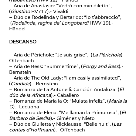
– Aria de Anastasio: “Vedrò con mio diletto”,
(
Giustino
RV717).- Vivaldi
– Dúo de Rodelinda y Bertarido: “Io t’abbraccio”,
(
Rodelinda, regina de’ Longobardi
HWV 19).-
Händel
DESCANSO
– Aria de Périchole: “Je suis grise”, (
La Périchole
).-
Offenbach
– Aria de Bess: “Summertime”, (
Porgy and Bess
).-
Bernstein
– Aria de The Old Lady: “I am easily assimilated”,
(
Candide
).- Bernstein
– Romanza de La Antonelli: Canción Andaluza, (
El
dúo de la Africana
).- Caballero
– Romanza de Maria la O: “Mulata infeliz”, (
Maria la
O
).- Lecuona
– Romanza de Elena: “Me llaman la Primorosa”, (
El
Barbero de Sevilla
).- Giménez y Nieto
– Dúo de Giulietta y Nicklausse: “Belle nuit”, (
Les
contes d’Hoffmann
).- Offenbach