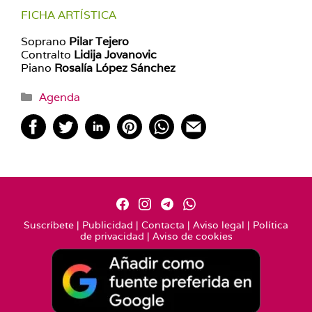
FICHA ARTÍSTICA
Soprano
Pilar Tejero
Contralto
Lidija Jovanovic
Piano
Rosalía López Sánchez
Categorías
Agenda
Suscríbete
|
Publicidad
|
Contacta
|
Aviso legal
|
Política
de privacidad
|
Aviso de cookies