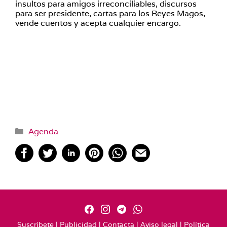
insultos para amigos irreconciliables, discursos
para ser presidente, cartas para los Reyes Magos,
vende cuentos y acepta cualquier encargo.
Categorías
Agenda
Suscríbete
|
Publicidad
|
Contacta
|
Aviso legal
|
Política