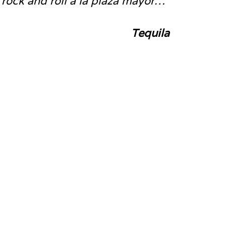
rock and roll a la plaza mayor…”
Tequila