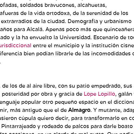
tofadas, soldados bravucones, alcahuetas,
 afueras de la vida ortodoxa, de la serenidad de los
os extrarradios de la ciudad. Demografía y urbanismo
 años para Alcalá. Apenas poco más que quinceañera
ado y la ha envuelto la Universidad. Escenario de tod
jurisdiccional
entre el municipio y la institución cisne
iferencia bien podían librarle de las incomodidades
.
 de los de al aire libre, con su patio empedrado, su
a posteridad por obra y gracia de
Lope Lopillo
, galán
l lenguaje popular otro pequeño espacio en el diccion
mir, más antiguo que el de
Almagro
. Y mutante, ada
ieron cúpula quiero decir, para transformarlo en co
 Pintarrajeado y rodeado de palcos para darle boat