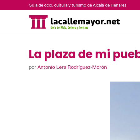
Saltar
Guía de ocio, cultura y turismo de Alcalá de Henares
al
contenido
La plaza de mi pue
por
Antonio Lera Rodríguez-Morón