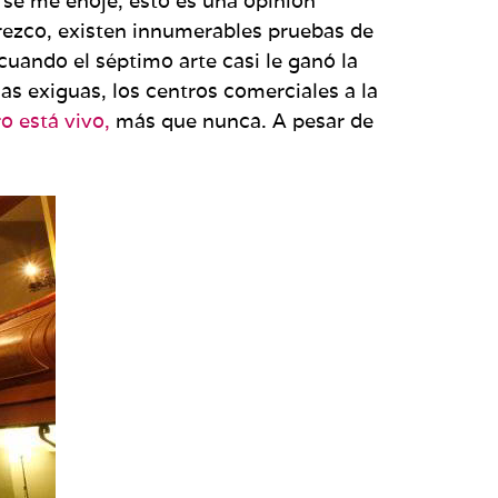
 se me enoje, esto es una opinión
arezco, existen innumerables pruebas de
 cuando el séptimo arte casi le ganó la
olas exiguas, los centros comerciales a la
ro está vivo,
más que nunca. A pesar de