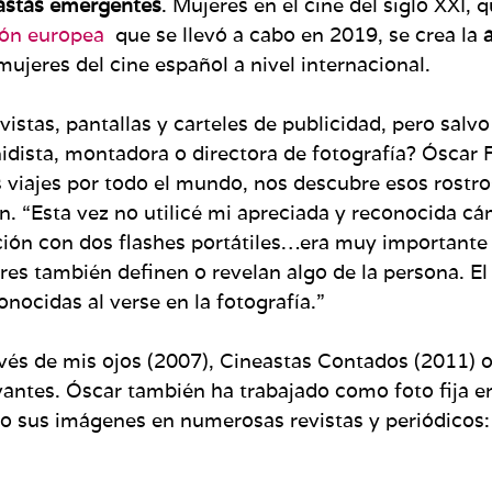
astas emergentes
. Mujeres en el cine del siglo XXI, 
ión europea
que se llevó a cabo en 2019, se crea la
 mujeres del cine español a nivel internacional.
vistas, pantallas y carteles de publicidad, pero salv
nidista, montadora o directora de fotografía? Óscar
 viajes por todo el mundo, nos descubre esos rostros,
ión. “Esta vez no utilicé mi apreciada y reconocida 
ción con dos flashes portátiles…era muy importante q
res también definen o revelan algo de la persona. El 
nocidas al verse en la fotografía.”
vés de mis ojos (2007), Cineastas Contados (2011) o
antes. Óscar también ha trabajado como foto fija en 
o sus imágenes en numerosas revistas y periódicos: