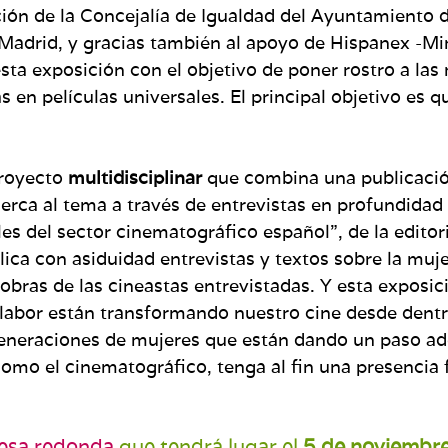
ción de la Concejalía de Igualdad del Ayuntamiento d
adrid, y gracias también al apoyo de Hispanex -Min
sta exposición con el objetivo de poner rostro a las 
s en películas universales. El principal objetivo es 
proyecto
multidisciplinar
que combina una publicación,
erca al tema a través de entrevistas en profundidad (
s del sector cinematográfico español”, de la editor
ica con asiduidad entrevistas y textos sobre la muj
 obras de las cineastas entrevistadas. Y esta exposi
abor están transformando nuestro cine desde dentro. 
generaciones de mujeres que están dando un paso ad
omo el cinematográfico, tenga al fin una presencia 
esa redonda
que tendrá lugar el
5 de noviembre