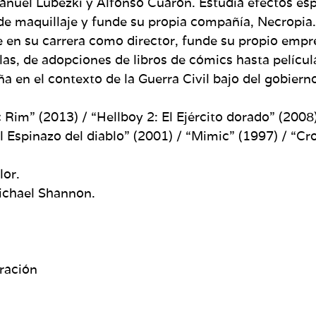
l Lubezki y Alfonso Cuarón. Estudia efectos espec
e maquillaje y funde su propia compañía, Necropia.
e en su carrera como director, funde su propio empr
las, de adopciones de libros de cómics hasta película
ña en el contexto de la Guerra Civil bajo del gobiern
Rim” (2013) / “Hellboy 2: El Ejército dorado” (2008) 
“El Espinazo del diablo” (2001) / “Mimic” (1997) / “C
lor.
Michael Shannon.
ración