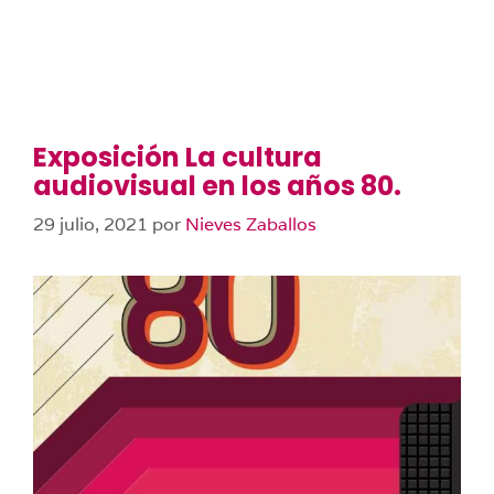
Exposición La cultura
audiovisual en los años 80.
29 julio, 2021
por
Nieves Zaballos