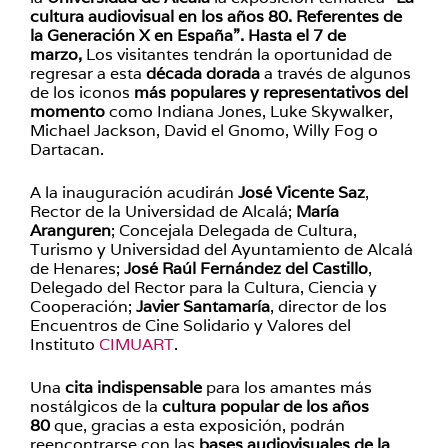
cultura audiovisual en los años 80. Referentes de
la Generación X en España”. Hasta el 7 de
marzo,
Los visitantes tendrán la oportunidad de
regresar a esta
década dorada
a través de algunos
de los iconos
más populares y representativos del
momento
como Indiana Jones, Luke Skywalker,
Michael Jackson, David el Gnomo, Willy Fog o
Dartacan.
A la inauguración acudirán
José Vicente Saz
,
Rector de la Universidad de Alcalá;
María
Aranguren
; Concejala Delegada de Cultura,
Turismo y Universidad del Ayuntamiento de Alcalá
de Henares;
José Raúl Fernández del Castillo
,
Delegado del Rector para la Cultura, Ciencia y
Cooperación;
Javier Santamaría
, director de los
Encuentros de Cine Solidario y Valores del
Instituto
CIMUART
.
Una
cita indispensable
para los amantes más
nostálgicos de la
cultura popular
de los años
80
que, gracias a esta exposición, podrán
reencontrarse con las
bases audiovisuales de la