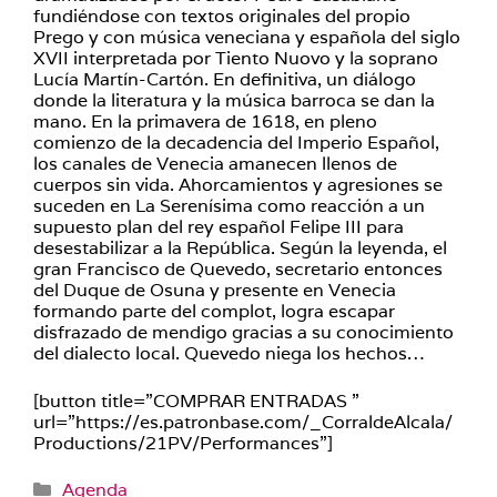
fundiéndose con textos originales del propio
Prego y con música veneciana y española del siglo
XVII interpretada por Tiento Nuovo y la soprano
Lucía Martín-Cartón. En definitiva, un diálogo
donde la literatura y la música barroca se dan la
mano. En la primavera de 1618, en pleno
comienzo de la decadencia del Imperio Español,
los canales de Venecia amanecen llenos de
cuerpos sin vida. Ahorcamientos y agresiones se
suceden en La Serenísima como reacción a un
supuesto plan del rey español Felipe III para
desestabilizar a la República. Según la leyenda, el
gran Francisco de Quevedo, secretario entonces
del Duque de Osuna y presente en Venecia
formando parte del complot, logra escapar
disfrazado de mendigo gracias a su conocimiento
del dialecto local. Quevedo niega los hechos…
[button title=”COMPRAR ENTRADAS ”
url=”https://es.patronbase.com/_CorraldeAlcala/
Productions/21PV/Performances”]
Categorías
Agenda