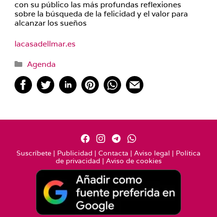
con su público las más profundas reflexiones
sobre la búsqueda de la felicidad y el valor para
alcanzar los sueños
lacasadellmar.es
Categorías
Agenda
Suscríbete
|
Publicidad
|
Contacta
|
Aviso legal
|
Política
de privacidad
|
Aviso de cookies