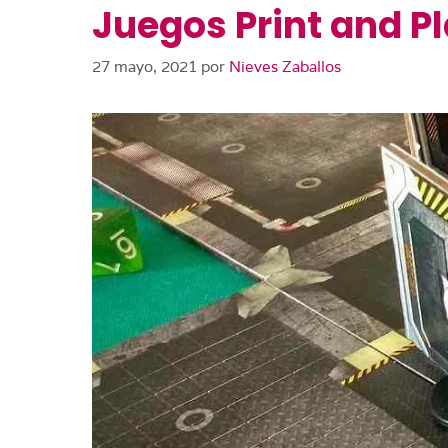
Juegos Print and P
27 mayo, 2021
por
Nieves Zaballos