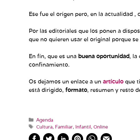
Ese fue el orígen pero, en la actualidad ,
Por las editoriales que los ponen a dispo
que no quieren usar el original porque s
En fín, que es una
buena oportunidad
, l
confinamiento.
Os dejamos un enlace a un
artículo
que t
está dirigido,
formato
, resumen y resto de
Categorías
Agenda
Etiquetas
Cultura
,
Familiar
,
Infantil
,
Online