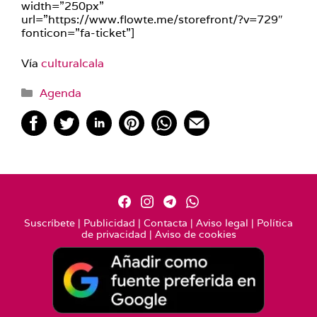
width=”250px”
url=”https://www.flowte.me/storefront/?v=729″
fonticon=”fa-ticket”]
Vía
culturalcala
Categorías
Agenda
Suscríbete
|
Publicidad
|
Contacta
|
Aviso legal
|
Política
de privacidad
|
Aviso de cookies