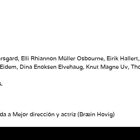
sgard, Elli Rhiannon Müller Osbourne, Eirik Hallert
k Eidem, Dina Enoksen Elvehaug, Knut Magne Uv, Th
.
a a Mejor dirección y actriz (Bræin Hovig)