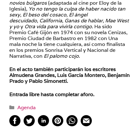
novios búlgaros
(adaptada al cine por Eloy de la
Iglesia),
Yo no tengo la culpa de haber nacido tan
sexy
,
El beso del cosaco
,
El ángel
descuidado
,
California
,
Ganas de hablar
,
Mae West
y yo
y
Otra vida para vivirla contigo
. Ha sido
Premio Café Gijón en 1974 con su novela Cenizas,
Premio Ciudad de Barbastro en 1982 con Una
mala noche la tiene cualquiera, así como finalista
en los premios Sonrisa Vertical y Nacional de
Narrativa, con
El palomo cojo
.
En el acto también participarán los escritores
Almudena Grandes, Luis García Montero, Benjamín
Prado y Pablo Simonetti.
Entrada libre hasta completar aforo.
Categorías
Agenda