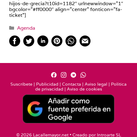
hijos-de-grecia?t10id=1182″ urlnewwindow=”1″
bgcolor=”#ff0000″ align=”center” fonticon=”fa-
ticket”]
Categorías
Agenda
Suscríbete
|
Publicidad
|
Contacta
|
Aviso legal
|
Política
de privacidad
|
Aviso de cookies
© 2026 Lacallemayor.net • Creado por
Introarte SL