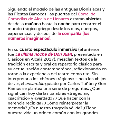
Siguiendo el modelo de las antiguas Dionisíacas y
las Fiestas Barrocas, las puertas del
Corral de
Comedias de Alcalá de Henares
estarán
abiertas
desde la
mañana
hasta la
noche
para recorrer el
mundo trágico griego desde los ojos, cuerpos,
experiencias y deseos de
la compañía [los
números imaginarios]
.
En su
cuarto espectáculo inmersivo
(el anterior
fue
L
a última noche de Don Juan
,
presentado en
Clásicos en Alcalá 2017), mezclan textos de la
tradición escrita y oral de repertorio clásico para
su actualización contemporánea, reflexionando en
torno a la experiencia del teatro como rito. Sin
interpretar a los «héroes trágicos» sino a los «hijos
de…», el
ensamble
guiado por Carlos Tuñón y Gon
Ramos se plantea una serie de preguntas: ¿Qué
significan hoy día las palabras «tragedia»,
«sacrificio» y «verdad»? ¿Qué hacer con la
herencia recibida? ¿Cómo reinterpretar la
memoria? ¿Es nuestra tragedia válida? ¿Tiene
nuestra vida un origen común con los grandes