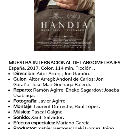
MUESTRA INTERNACIONAL DE LARGOMETRAJES
España. 2017. Color. 114 min. Ficción. .
Dirección
: Aitor Arregi; Jon Garaño.
Guion
: Aitor Arregi; Andoni de Carlos; Jon
Garaño; José Mari Goenaga Balerdi.
Reparto
: Ramón Agirre; Eneko Sagardoy; Joseba
Usabiaga.
Fotografía
: Javier Agirre.
Montaje
: Laurent Dufreche; Raúl López.
Música
: Pascal Gaigne.
Sonido
: Xanti Salvador.
Efectos especiales
: Mariano García.
Productor
: Xabier Berzosa; Iñaki Gomez; Iñigo