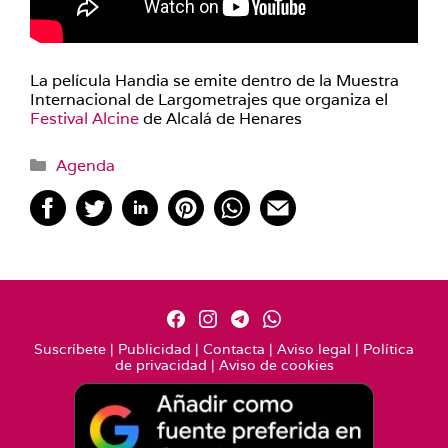
La película Handia se emite dentro de la Muestra
Internacional de Largometrajes que organiza el
Festival Alcine
de Alcalá de Henares
Categorías
Agenda
Suscríbete
|
Publicidad
|
Contacta
|
Aviso legal
|
Política
de privacidad
|
Aviso de cookies