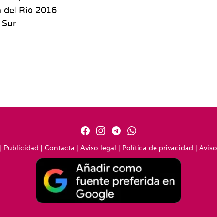
a del Río 2016
 Sur
|
Publicidad
|
Contacta
|
Aviso legal
|
Política de privacidad
|
Aviso