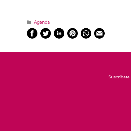
Categorías
Agenda
Suscríbete