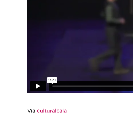
Vía
culturalcala