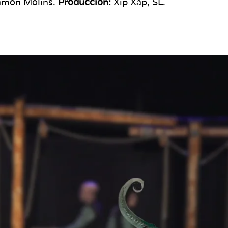
món Molins.
Producción:
Xip Xap, SL.