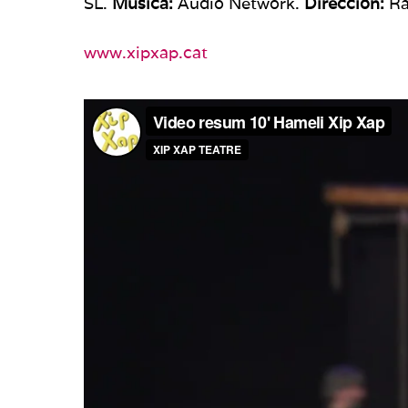
SL.
Música:
Audio Network.
Dirección:
Ra
www.xipxap.cat