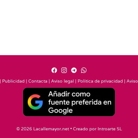
|
Publicidad
|
Contacta
|
Aviso legal
|
Política de privacidad
|
Aviso
© 2026 Lacallemayor.net • Creado por
Introarte SL