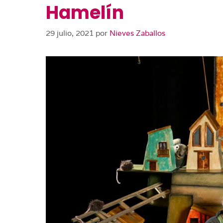
Hamelín
29 julio, 2021
por
Nieves Zaballos