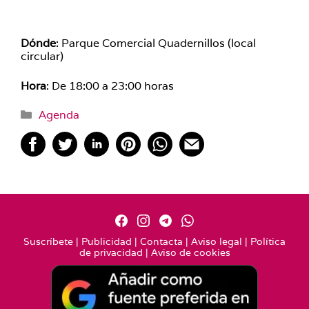
Dónde
: Parque Comercial Quadernillos (local
circular)
Hora
: De 18:00 a 23:00 horas
Categorías
Agenda
Suscríbete
|
Publicidad
|
Contacta
|
Aviso legal
|
Política
de privacidad
|
Aviso de cookies