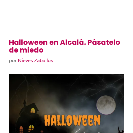
Halloween en Alcalá. Pásatelo
de miedo
por
Nieves Zaballos