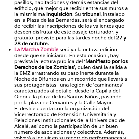
pasillos, habitaciones y demás estancias del
edificio, qué mejor que recibir entre sus muros a
la mismísima
Inquisición
. Su
tribunal
, instalado
en la Plaza de las Bernardas, será el encargado
de recibir las inscripciones de los valientes que
deseen disfrutar de este pasaje torturador, y
gratuito, previsto para las tardes noche del
27 y
28 de octubre.
La Marcha Zombie
será ya la octava edición
desde que se iniciarar. En esta ocasión , hay
prevista la lectura pública del ‘
Manifiesto por los
Derechos de los Zombies’
, quien dará la salida a
la 8MZ arrastrando su paso inerte durante la
Noche de Difuntos en un recorrido que llevará a
sus protagonistas -una legión de ‘caminantes’
caracterizados al detalle- desde la Capilla del
Oidor a la plaza de los Santos Niños, pasando
por la plaza de Cervantes y la Calle Mayor.
El desfile cuenta con la organización del
Vicerrectorado de Extensión Universitaria y
Relaciones Institucionales de la Universidad de
Alcalá, así como la participación de un buen
número de asociaciones y colectivos. Además,
volverá a incluir en su recorrido performances y