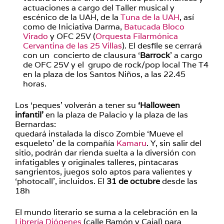
actuaciones a cargo del Taller musical y
escénico de la UAH, de la
Tuna de la UAH
, así
como de Iniciativa Darma,
Batucada Bloco
Virado
y OFC 25V (
Orquesta Filarmónica
Cervantina de las 25 Villas
). El desfile se cerrará
con un concierto de clausura ‘
Barrock
’ a cargo
de OFC 25V y el grupo de rock/pop local The T4
en la plaza de los Santos Niños, a las 22.45
horas.
Los ‘peques’ volverán a tener su
‘Halloween
infantil’
en la plaza de Palacio y la plaza de las
Bernardas:
quedará instalada la disco Zombie ‘Mueve el
esqueleto’ de la compañía
Kamaru
. Y, sin salir del
sitio, podrán dar rienda suelta a la diversión con
infatigables y originales talleres, pintacaras
sangrientos, juegos solo aptos para valientes y
‘photocall’, incluidos. El
31 de octubre
desde las
18h
El mundo literario se suma a la celebración en la
Librería Diógenes
(calle Ramón y Cajal) para