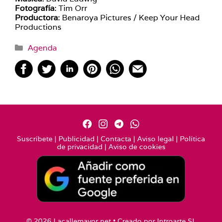
Fotografía
: Tim Orr
Productora
: Benaroya Pictures / Keep Your Head
Productions
Categorías
Agenda
Suscríbete
|
Publicidad
|
Contacta
|
Aviso legal
|
Política
de privacidad
|
Aviso de cookies
© 2026 Lacallemayor.net • Creado por
Introarte SL