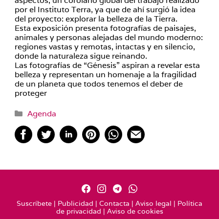
aspectos, un corolario global del trabajo realizado
por el Instituto Terra, ya que de ahí surgió la idea
del proyecto: explorar la belleza de la Tierra.
Esta exposición presenta fotografías de paisajes,
animales y personas alejadas del mundo moderno:
regiones vastas y remotas, intactas y en silencio,
donde la naturaleza sigue reinando.
Las fotografías de “Génesis” aspiran a revelar esta
belleza y representan un homenaje a la fragilidad
de un planeta que todos tenemos el deber de
proteger
Categorías
Agenda
Suscríbete
|
Publicidad
|
Contacta
|
Aviso legal
|
Política
de privacidad
|
Aviso de cookies