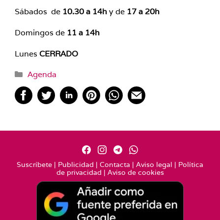
Sábados de
10.30 a 14h
y de
17 a 20h
Domingos de
11 a 14h
Lunes
CERRADO
Categorías
Agenda
Suscríbete
|
Publicidad
|
Contacta
|
Aviso legal
|
Política
de privacidad
|
Aviso de cookies