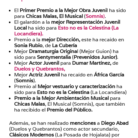
El
Primer Premio a la Mejor Obra Juveni
l ha sido
para
Chicas Malas,
El Musical
(
Somnis
)
.
El galardón a la
mejor Representación Juvenil
Local
ha sido para
Esto no es la Celestina (La
Locandiera).
Premio a la
mejor Dirección,
este ha recaído en
Sonia Rubio
, de
La Cubería
Mejor
Dramaturgia Origina
l (Mejor Guion) ha
sido para
Sentymentalia
(
Prevenidos Junior)
.
Mejor
Actor Juvenil
para
Dumar Martínez,
de
Duelos y Quebrantos,
Mejor
Actriz Juvenil
ha recaído en
África García
(
Somnis
).
Premio al
Mejor vestuario y caracterización
ha
sido para
Esto no es la Celestina
(La Locandiera)
Premio a la Mejor Ambientación Musical
para
Chicas Malas
, El Musical (Somnis), que también
ha recibido el
Premio del Público.
Además, se han realizado
menciones
a
Diego Abad
(Duelos y Quebrantos) como actor secundario,
Clásicos Modernos
(La Posada de Hojalata) por