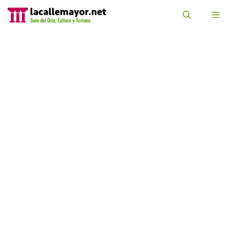
Saltar
al
M
contenido