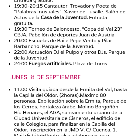
Entrada gratuita.
19:30-20:15 Cantautor, Trovador y Poeta de
“Palabras Inusuales”. Xavier de Tusalle. Salón de
Actos de la
Casa de la Juventud.
Entrada
gratuita.
19:30 Torneo de Baloncesto. “Copa del Val 23”
CBJA. Pabellón de deportes Juan de Austria.
20:00 Escuelas de Baile Pepe Vento y Pilar
Barbancho. Parque de la Juventud.
22:00 Actuación DJ el Pulpo y otros DJs. Parque
de la Juventud.
24:00
Fuegos artificiales.
Plaza de Toros.
LUNES 18 DE SEPTIEMBRE
11:00 Visita guiada desde la Ermita del Val, hasta
la Capilla del Oidor. (2horas).Máximo 80
personas. Explicación sobre la Ermita, Parque de
los Cerros, Fortaleza árabe, Molino Borgoñón,
Río Henares, el AGA, saneamiento urbano de la
Ciudad Universitaria de Cisneros, el edificio de
calle Colegios, para finalizar en la Capilla del
Oidor. Inscripción en la JMD V, C/ Cuenca, 1.
Mail distrito5@ayto-alcaladehenares.es o