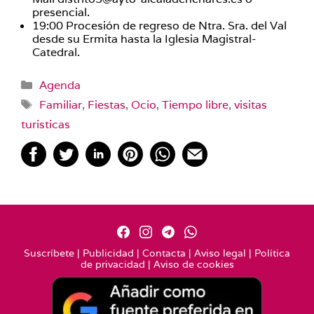
presencial.
19:00 Procesión de regreso de Ntra. Sra. del Val
desde su Ermita hasta la Iglesia Magistral-
Catedral.
Categorías
Agenda
Etiquetas
Familiar
,
Fiestas
,
Ocio
,
Tiempo libre
,
visitas
turisticas
Suscríbete
|
Publicidad
|
Contacta
|
Aviso legal
|
Política
de privacidad
|
Aviso de cookies